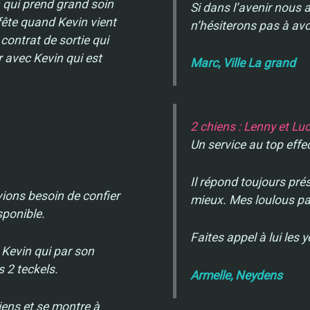
in qui prend grand soin
Si dans l’avenir nous
fête quand Kevin vient
n’hésiterons pas à avoi
 contrat de sortie qui
r avec Kevin qui est
Marc, Ville La grand
2 chiens : Lenny et Lu
Un service au top effe
Il répond toujours pré
vions besoin de confier
mieux. Mes loulous pa
sponible.
Faites appel à lui les 
 Kevin qui par son
 2 teckels.
Armelle, Neydens
hiens et se montre à