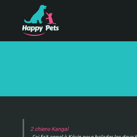
Aller
au
contenu
2 chiens Kangal