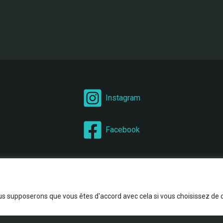
Instagram
Facebook
us supposerons que vous êtes d'accord avec cela si vous choisissez de co
Copyright © 2026
Happy Pets
| Création
dotflo