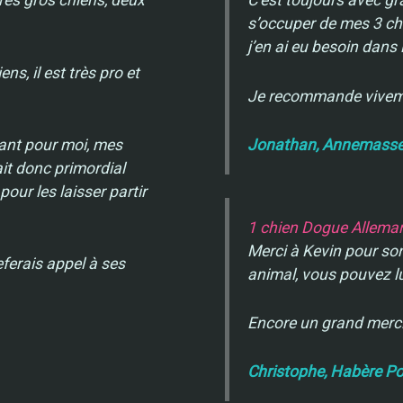
très gros chiens, deux
C’est toujours avec gra
s’occuper de mes 3 cha
j’en ai eu besoin dans
ens, il est très pro et
Je recommande viveme
tant pour moi, mes
Jonathan, Annemass
ait donc primordial
our les laisser partir
1 chien Dogue Allema
Merci à Kevin pour son
ferais appel à ses
animal, vous pouvez lu
Encore un grand merc
Christophe, Habère P