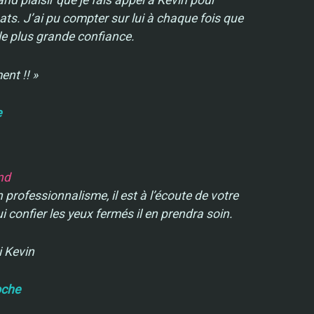
nd plaisir que je fais appel à Kevin pour
ts. J’ai pu compter sur lui à chaque fois que
 le plus grande confiance.
nt !! »
e
nd
 professionnalisme, il est à l’écoute de votre
i confier les yeux fermés il en prendra soin.
i Kevin
oche